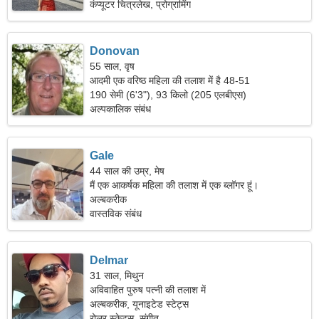
कंप्यूटर चित्रलेख, प्रोग्रामिंग
Donovan
55 साल, वृष
आदमी एक वरिष्ठ महिला की तलाश में है 48-51
190 सेमी (6'3"), 93 किलो (205 एलबीएस)
अल्पकालिक संबंध
Gale
44 साल की उम्र, मेष
मैं एक आकर्षक महिला की तलाश में एक ब्लॉगर हूं।
अल्बकरीक
वास्तविक संबंध
Delmar
31 साल, मिथुन
अविवाहित पुरुष पत्नी की तलाश में
अल्बकरीक, यूनाइटेड स्टेट्स
रोलर स्केट्स, संगीत