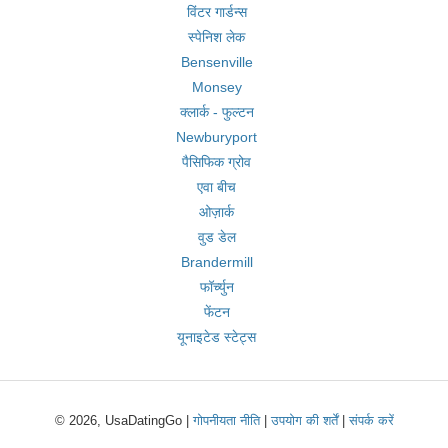
विंटर गार्डन्स
स्पेनिश लेक
Bensenville
Monsey
क्लार्क - फुल्टन
Newburyport
पैसिफिक ग्रोव
एवा बीच
ओज़ार्क
वुड डेल
Brandermill
फॉर्च्युन
फेंटन
यूनाइटेड स्टेट्स
© 2026, UsaDatingGo |
गोपनीयता नीति
|
उपयोग की शर्तें
|
संपर्क करें