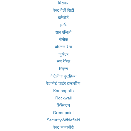
मिरामार
वेस्ट वैली सिटी
हर्टफ़ोर्ड
हार्लेम
सान एंजिलो
रौनोक
बॉय्न्टन बीच
जुपिटर
सन रेफेल
स्प्रिंग
कैटेलीना फुटहिल्स
रेडफोर्ड चार्टर टाउनशिप
Kannapolis
Rockwall
केंसिंगटन
Greenpoint
Security-Widefield
वेस्ट स्कारबौरो