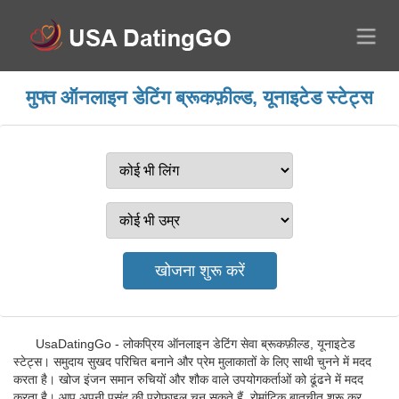
मुफ्त ऑनलाइन डेटिंग ब्रूकफ़ील्ड, यूनाइटेड स्टेट्स
UsaDatingGo - लोकप्रिय ऑनलाइन डेटिंग सेवा ब्रूकफ़ील्ड, यूनाइटेड
स्टेट्स। समुदाय सुखद परिचित बनाने और प्रेम मुलाकातों के लिए साथी चुनने में मदद
करता है। खोज इंजन समान रुचियों और शौक वाले उपयोगकर्ताओं को ढूंढने में मदद
करता है। आप अपनी पसंद की प्रोफ़ाइल चुन सकते हैं, रोमांटिक बातचीत शुरू कर