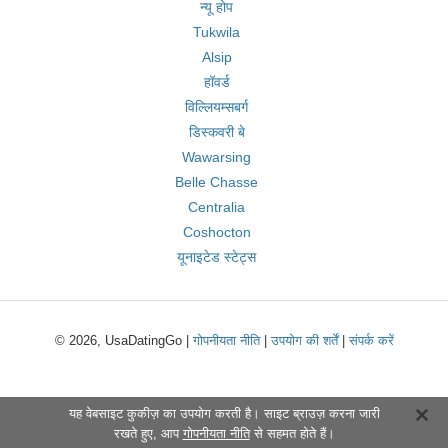
न्यू होप
Tukwila
Alsip
हॉवर्ड
विल्लियम्सबर्ग
डिस्कवरी बे
Wawarsing
Belle Chasse
Centralia
Coshocton
यूनाइटेड स्टेट्स
© 2026, UsaDatingGo |
गोपनीयता नीति
|
उपयोग की शर्तें
|
संपर्क करें
यह वेबसाइट कुकीज़ का उपयोग करती है। साइट ब्राउज़ करना जारी
रखते हुए, आप
गोपनीयता नीति
से सहमत होते हैं।