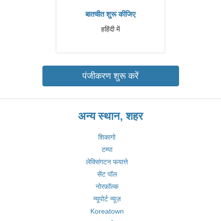
बातचीत शुरू कीजिए
हहिंदी में
पंजीकरण शुरू करें
अन्य स्थान, शहर
शिकागो
टम्पा
लेक्सिंगटन फयात्ते
सेंट पॉल
नोरफ़ॉल्क
न्यूपोर्ट न्यूज़
Koreatown