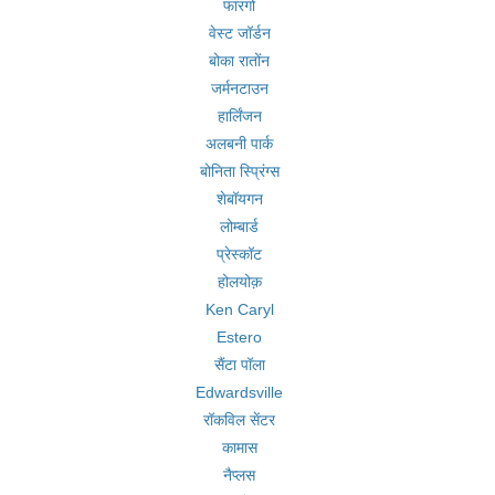
फारगो
वेस्ट जॉर्डन
बोका रातोंन
जर्मनटाउन
हार्लिंजन
अलबनी पार्क
बोनिता स्प्रिंग्स
शेबॉयगन
लोम्बार्ड
प्रेस्कॉट
होलयोक़
Ken Caryl
Estero
सैंटा पॉला
Edwardsville
रॉकविल सेंटर
कामास
नैप्लस