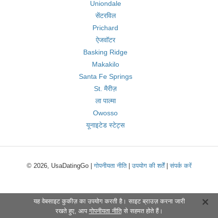
Uniondale
सेंटरविल
Prichard
ऐजवॉटर
Basking Ridge
Makakilo
Santa Fe Springs
St. मैरीज़
ला पाल्मा
Owosso
यूनाइटेड स्टेट्स
© 2026, UsaDatingGo |
गोपनीयता नीति
|
उपयोग की शर्तें
|
संपर्क करें
यह वेबसाइट कुकीज़ का उपयोग करती है। साइट ब्राउज़ करना जारी
रखते हुए, आप
गोपनीयता नीति
से सहमत होते हैं।