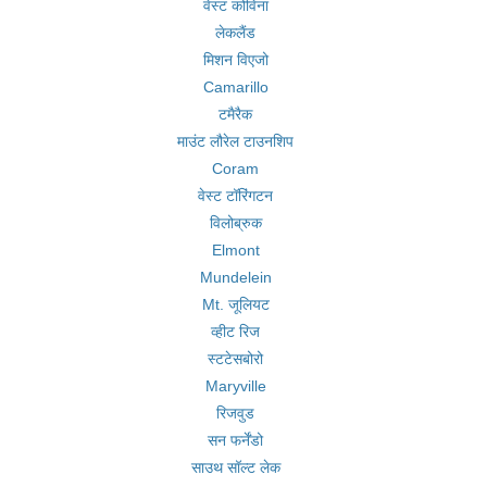
वेस्ट कोविना
लेकलैंड
मिशन विएजो
Camarillo
टमैरैक
माउंट लौरेल टाउनशिप
Coram
वेस्ट टॉरिंगटन
विलोब्रुक
Elmont
Mundelein
Mt. जूलियट
व्हीट रिज
स्टटेसबोरो
Maryville
रिजवुड
सन फर्नेंडो
साउथ सॉल्ट लेक