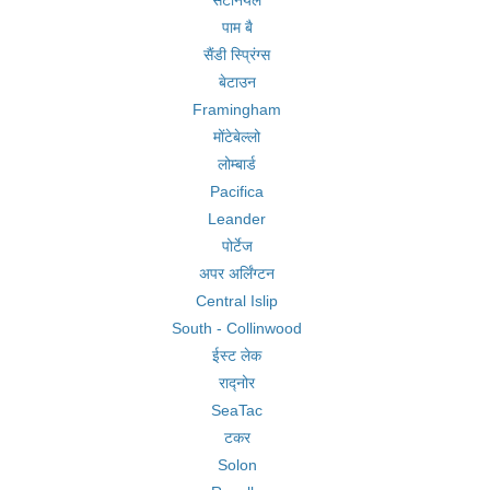
सेंटेनियल
पाम बै
सैंडी स्प्रिंग्स
बेटाउन
Framingham
मोंटेबेल्लो
लोम्बार्ड
Pacifica
Leander
पोर्टेज
अपर अर्लिंग्टन
Central Islip
South - Collinwood
ईस्ट लेक
राद्नोर
SeaTac
टकर
Solon