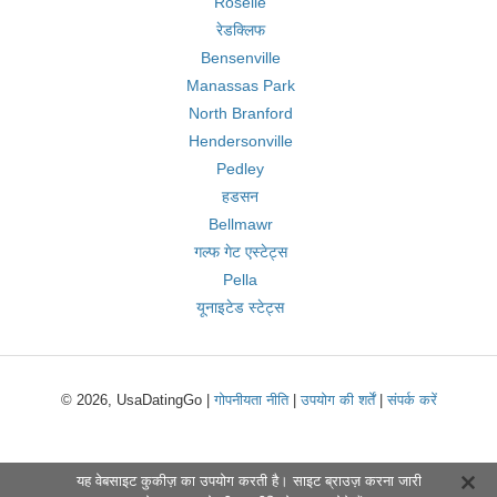
Roselle
रेडक्लिफ
Bensenville
Manassas Park
North Branford
Hendersonville
Pedley
हडसन
Bellmawr
गल्फ गेट एस्टेट्स
Pella
यूनाइटेड स्टेट्स
© 2026, UsaDatingGo |
गोपनीयता नीति
|
उपयोग की शर्तें
|
संपर्क करें
यह वेबसाइट कुकीज़ का उपयोग करती है। साइट ब्राउज़ करना जारी