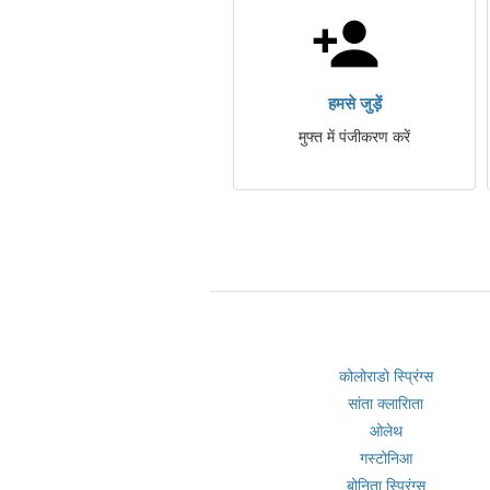
हमसे जुड़ें
मुफ्त में पंजीकरण करें
कोलोराडो स्प्रिंग्स
सांता क्लारािता
ओलेथ
गस्टोनिआ
बोनिता स्प्रिंग्स