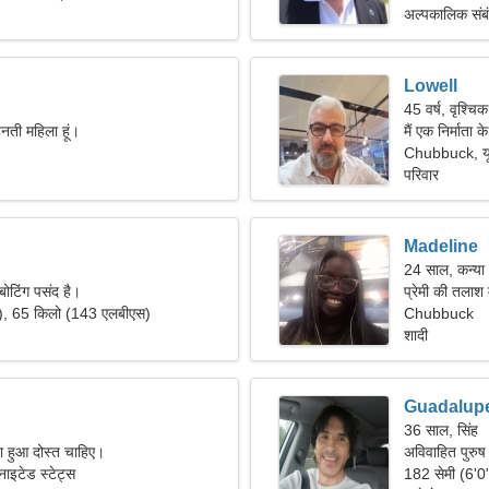
अल्पकालिक संब
Lowell
45 वर्ष, वृश्चिक
ेहनती महिला हूं।
मैं एक निर्माता 
Chubbuck, यून
परिवार
Madeline
24 साल, कन्या
 बोटिंग पसंद है।
प्रेमी की तलाश
"), 65 किलो (143 एलबीएस)
Chubbuck
शादी
Guadalup
36 साल, सिंह
ता हुआ दोस्त चाहिए।
अविवाहित पुरुष
इटेड स्टेट्स
182 सेमी (6'0