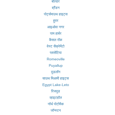
बोल्डर
ब्रैंडन
पोर्ट्समाउथ हाइट्स
हूवर
आइओवा नगर
पाम हार्बर
कैसल रॉक
वेस्ट सैक्रेमेंटो
प्लासेंटिया
Romeoville
Puyallup
वुडलॉन
साउथ मिआमी हाइट्स
Egypt Lake-Leto
रिजवुड
व्हाइटहॉल
नॉर्थ पोटोमैक
जॉन्स्टन