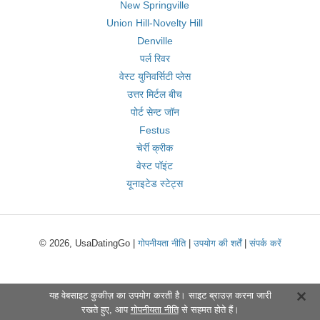
New Springville
Union Hill-Novelty Hill
Denville
पर्ल रिवर
वेस्ट युनिवर्सिटी प्लेस
उत्तर मिर्टल बीच
पोर्ट सेन्ट जॉन
Festus
चेर्री क्रीक
वेस्ट पॉइंट
यूनाइटेड स्टेट्स
© 2026, UsaDatingGo |
गोपनीयता नीति
|
उपयोग की शर्तें
|
संपर्क करें
यह वेबसाइट कुकीज़ का उपयोग करती है। साइट ब्राउज़ करना जारी
रखते हुए, आप
गोपनीयता नीति
से सहमत होते हैं।