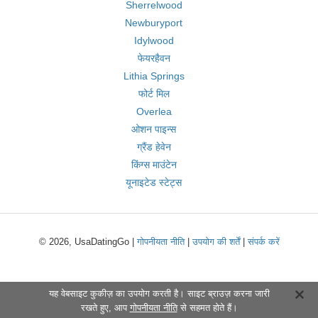
Sherrelwood
Newburyport
Idylwood
फेयरहैवन
Lithia Springs
फोर्ट मिल
Overlea
ओशन पाइन्स
ग्रैंड हेवेन
किंग्स माउंटेन
यूनाइटेड स्टेट्स
© 2026, UsaDatingGo |
गोपनीयता नीति
|
उपयोग की शर्तें
|
संपर्क करें
यह वेबसाइट कुकीज़ का उपयोग करती है। साइट ब्राउज़ करना जारी
रखते हुए, आप
गोपनीयता नीति
से सहमत होते हैं।