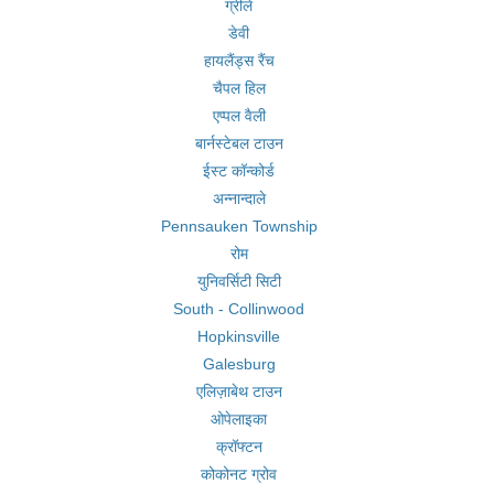
ग्रीले
डेवी
हायलैंड्स रैंच
चैपल हिल
एप्पल वैली
बार्नस्टेबल टाउन
ईस्ट कॉन्कोर्ड
अन्नान्दाले
Pennsauken Township
रोम
युनिवर्सिटी सिटी
South - Collinwood
Hopkinsville
Galesburg
एलिज़ाबेथ टाउन
ओपेलाइका
क्रॉफ्टन
कोकोनट ग्रोव