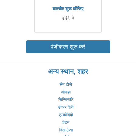
बातचीत शुरू कीजिए
हहिंदी में
पंजीकरण शुरू करें
अन्य स्थान, शहर
सैन होज़े
ओमाहा
सिन्सिनाटि
डीअर वैली
एस्कोंदिदो
डेटन
विसालिआ