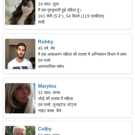
24 साल, तुला
मैं एक मुस्कुराती हुई महिला हूं।
161 सेमी (5'4"), 54 किलो (119 एलबीएस)
शादी
Robby
45 वर्ष, मेष
मैं एक असाधारण महिला की तलाश में अग्निशमन विभाग में काम
करता हूं।
एल पासो
अल्पकालिक संबंध
Marylou
31 साल, कन्या
जोड़े की तलाश में महिला
एल पासो, यूनाइटेड स्टेट्स
नाइट क्लब, बैले
Colby