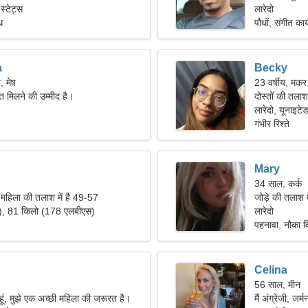
स्टेट्स
लारेदो
ध
पौधों, संगीत कार
a
Becky
, मेष
23 वर्षीय, मकर
त मिलने की उम्मीद है।
दोस्तों की तलाश
लारेदो, यूनाइटेड
गंभीर रिश्ते
Mary
34 साल, कर्क
 महिला की तलाश में है 49-57
जोड़े की तलाश म
"), 81 किलो (178 एलबीएस)
लारेदो
पहनावा, नौका व
Celina
56 साल, मीन
हूं, मुझे एक अच्छी महिला की जरूरत है।
मैं अंग्रेजी, जर्