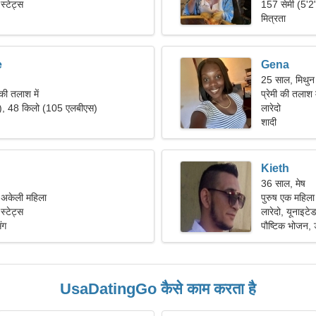
स्टेट्स
157 सेमी (5'2
मित्रता
e
Gena
25 साल, मिथुन
की तलाश में
प्रेमी की तलाश
"), 48 किलो (105 एलबीएस)
लारेदो
शादी
Kieth
36 साल, मेष
ं अकेली महिला
पुरुष एक महिला
स्टेट्स
लारेदो, यूनाइटेड
ंग
पौष्टिक भोजन, ड
UsaDatingGo कैसे काम करता है