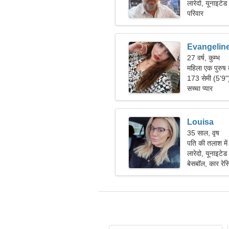
लारेदो, यूनाइटेड 
परिवार
Evangelin
27 वर्ष, कुम्भ
महिला एक पुरुष 
173 सेमी (5'9
सच्चा प्यार
Louisa
35 साल, वृष
पति की तलाश मे
लारेदो, यूनाइटेड 
बेसबॉल, कार रेसि