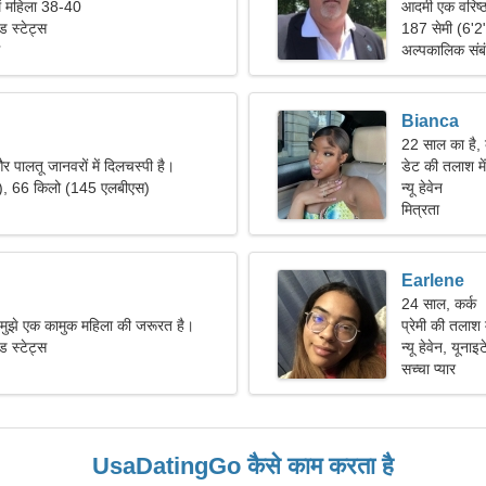
ें महिला 38-40
आदमी एक वरिष्ठ
ेड स्टेट्स
187 सेमी (6'2
अल्पकालिक संब
Bianca
22 साल का है, 
और पालतू जानवरों में दिलचस्पी है।
डेट की तलाश मे
"), 66 किलो (145 एलबीएस)
न्यू हेवेन
मित्रता
Earlene
24 साल, कर्क
हूं, मुझे एक कामुक महिला की जरूरत है।
प्रेमी की तलाश 
ेड स्टेट्स
न्यू हेवेन, यूनाइ
सच्चा प्यार
UsaDatingGo कैसे काम करता है