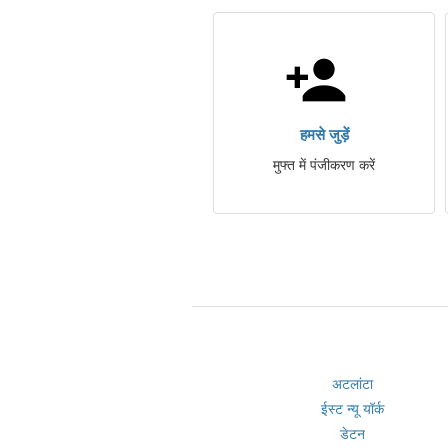
हमसे जुड़ें
मुफ्त में पंजीकरण करें
अटलांटा
ईस्ट न्यू यॉर्क
डेटन