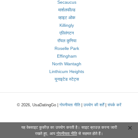
Secaucus
मार्शलफील्ड
व्हाइट ओक
Killingly
एल्लिंगटन
रॉयल कुनिया
Roselle Park
Effingham
North Wantagh
Linthicum Heights
यूनाइटेड स्टेट्स
© 2026, UsaDatingGo |
गोपनीयता नीति
|
उपयोग की शर्तें
|
संपर्क करें
यह वेबसाइट कुकीज़ का उपयोग करती है। साइट ब्राउज़ करना जारी
रखते हुए, आप
गोपनीयता नीति
से सहमत होते हैं।