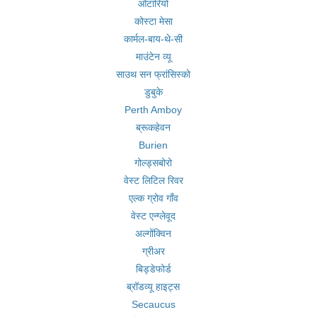
ओंटारियो
कोस्टा मेसा
कार्मल-बाय-थे-सी
माउंटेन व्यू
साउथ सन फ्रांसिस्को
डुबुके
Perth Amboy
ब्रूकहेवन
Burien
गोल्ड्सबोरो
वेस्ट लिटिल रिवर
एल्क ग्रोव गाँव
वेस्ट एन्ग्लेवूद
अल्गोंक्विन
ग्रीअर
बिड्डेफोर्ड
ब्रॉडव्यू हाइट्स
Secaucus