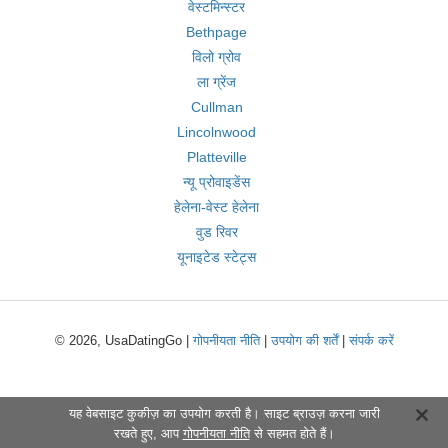
वेस्टमिन्स्टर
Bethpage
विलो ग्रोव
ला ग्रेंज
Cullman
Lincolnwood
Platteville
न्यू प्रोवाइडेंस
हेलेना-वेस्ट हेलेना
वुड रिवर
यूनाइटेड स्टेट्स
© 2026, UsaDatingGo |
गोपनीयता नीति
|
उपयोग की शर्तें
|
संपर्क करें
यह वेबसाइट कुकीज़ का उपयोग करती है। साइट ब्राउज़ करना जारी
रखते हुए, आप
गोपनीयता नीति
से सहमत होते हैं।