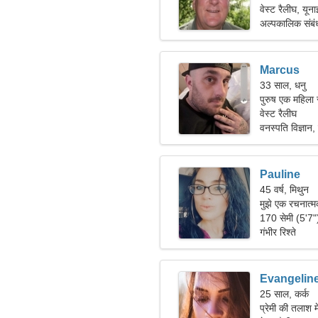
वेस्ट रैलीघ, यूना
अल्पकालिक संबं
Marcus
33 साल, धनु
पुरुष एक महिला
वेस्ट रैलीघ
वनस्पति विज्ञान, 
Pauline
45 वर्ष, मिथुन
मुझे एक रचनात्म
170 सेमी (5'7
गंभीर रिश्ते
Evangelin
25 साल, कर्क
प्रेमी की तलाश म