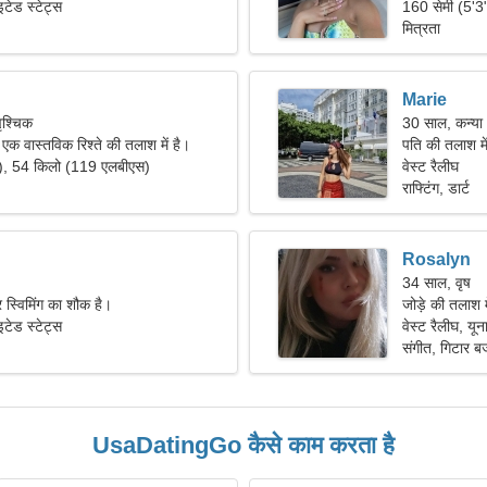
इटेड स्टेट्स
160 सेमी (5'3
मित्रता
Marie
ृश्चिक
30 साल, कन्या
क वास्तविक रिश्ते की तलाश में है।
पति की तलाश म
"), 54 किलो (119 एलबीएस)
वेस्ट रैलीघ
राफ्टिंग, डार्ट
Rosalyn
34 साल, वृष
र स्विमिंग का शौक है।
जोड़े की तलाश 
इटेड स्टेट्स
वेस्ट रैलीघ, यून
संगीत, गिटार बज
UsaDatingGo कैसे काम करता है