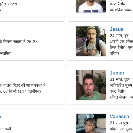
इटेड स्टेट्स
वेस्ट रैलीघ
ध
वास्तविक संबंध
Jesus
24 साल, वृष
 से मिलना चाहता है 26-28
आदमी एक औरत 
वेस्ट रैलीघ, यून
उद्यमिता
परिवार
Junior
31 साल, तुला
क यात्रा मित्र की आवश्यकता है।
अविवाहित पुरुष
"), 67 किलो (147 एलबीएस)
वेस्ट रैलीघ
संगीत लेखन, व्य
e
Vanessa
21 साल पुराना,
ें लड़की
महिला एक पुरुष